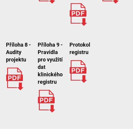
Příloha 8 -
Příloha 9 -
Protokol
Audity
Pravidla
registru
projektu
pro využití
dat
klinického
registru