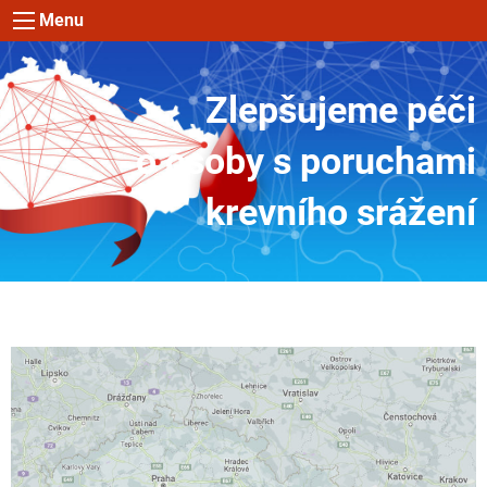
Menu
Zlepšujeme péči
o osoby s poruchami
krevního srážení