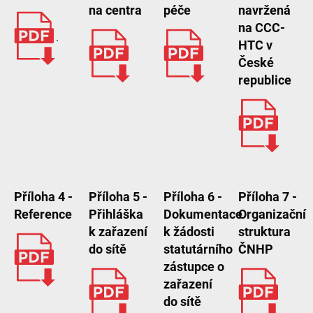
na centra
péče
navržená
na CCC-
.
HTC v
České
republice
Příloha 4 -
Příloha 5 -
Příloha 6 -
Příloha 7 -
Reference
Přihláška
Dokumentace
Organizační
k zařazení
k žádosti
struktura
do sítě
statutárního
ČNHP
zástupce o
zařazení
do sítě